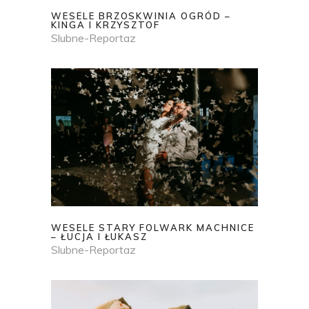
WESELE BRZOSKWINIA OGRÓD –
KINGA I KRZYSZTOF
Slubne-Reportaz
WESELE STARY FOLWARK MACHNICE
– ŁUCJA I ŁUKASZ
Slubne-Reportaz