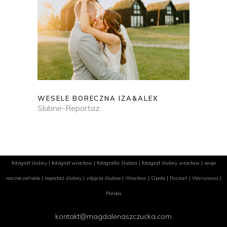
WESELE BORECZNA IZA&ALEX
Slubne-Reportaz
fotograf ślubny | fotograf wrocław | fotografia ślubna | fotograf ślubny wrocław | sesje
narzeczeńskie | reportaż ślubny | zdjęcia ślubne | Wrocław | Opole | Poznań | Warszawa |
Polska
kontakt@magdalenaszczucka.com